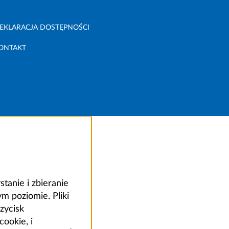
EKLARACJA DOSTĘPNOŚCI
ONTAKT
anie i zbieranie
 poziomie. Pliki
zycisk
ookie, i