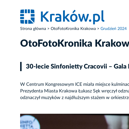
Strona główna
OtoFotoKronika Krakowa
Grudzień 2024
OtoFotoKronika Krako
30-lecie Sinfonietty Cracovii – Gal
W Centrum Kongresowym ICE miała miejsce kulminacja 
Prezydenta Miasta Krakowa Łukasz Sęk wręczył odzna
odznaczył muzyków z najdłuższym stażem w orkiestrze
ZDJĘCIE