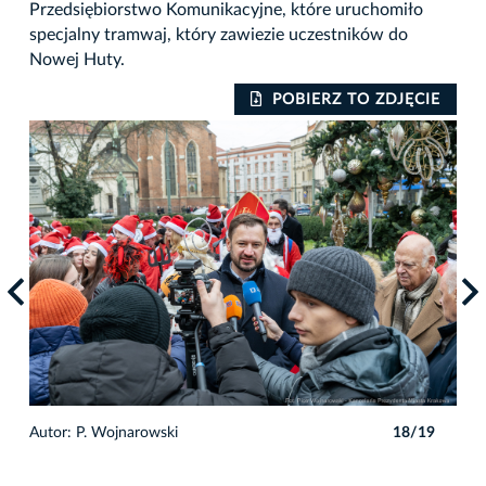
Przedsiębiorstwo Komunikacyjne, które uruchomiło
specjalny tramwaj, który zawiezie uczestników do
Nowej Huty.
IE
POBIERZ TO ZDJĘCIE
9
Autor: P. Wojnarowski
18/19
Auto