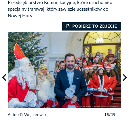
Przedsiębiorstwo Komunikacyjne, które uruchomiło
specjalny tramwaj, który zawiezie uczestników do
Nowej Huty.
IE
POBIERZ TO ZDJĘCIE
9
Autor: P. Wojnarowski
15/19
Auto