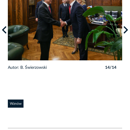
4
Autor: B. Świerzowski
14/14
Auto
Wznów