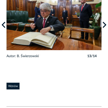
4
Autor: B. Świerzowski
13/14
Auto
Wznów