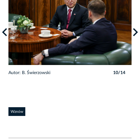
4
Autor: B. Świerzowski
10/14
Auto
Wznów