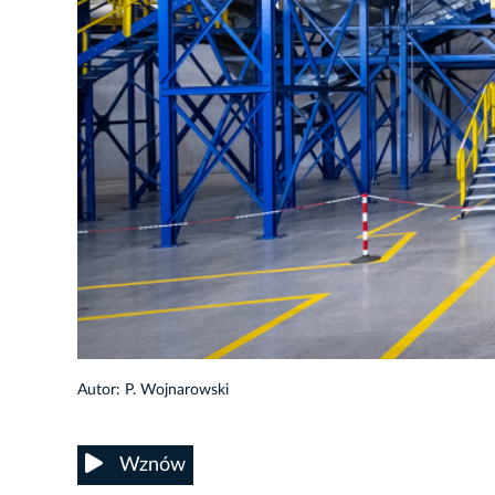
46/50
Autor: P. Wojnarowski
Wznów