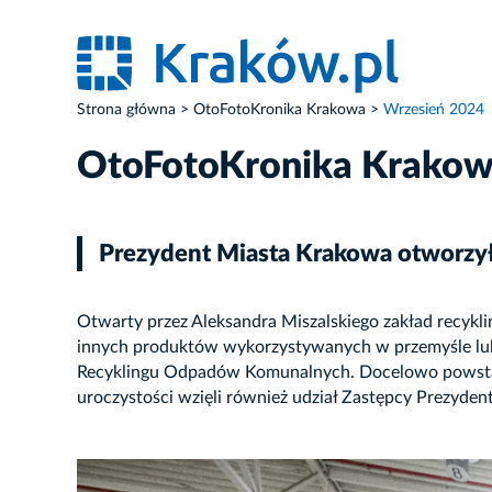
Strona główna
OtoFotoKronika Krakowa
Wrzesień 2024
OtoFotoKronika Krako
Prezydent Miasta Krakowa otworzy
Otwarty przez Aleksandra Miszalskiego zakład recyk
innych produktów wykorzystywanych w przemyśle lu
Recyklingu Odpadów Komunalnych. Docelowo powstan
uroczystości wzięli również udział Zastępcy Prezyde
ZDJĘCIE