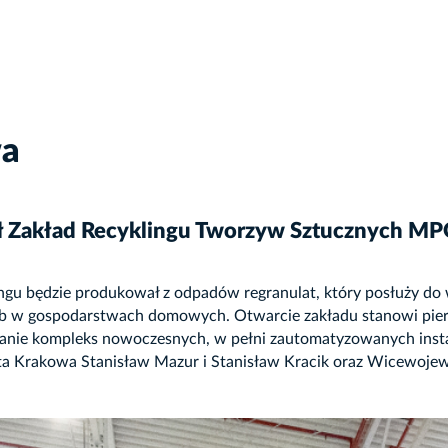
wa
ł Zakład Recyklingu Tworzyw Sztucznych M
lingu będzie produkował z odpadów regranulat, który posłuży 
b w gospodarstwach domowych. Otwarcie zakładu stanowi pie
ie kompleks nowoczesnych, w pełni zautomatyzowanych insta
nta Krakowa Stanisław Mazur i Stanisław Kracik oraz Wicewoje