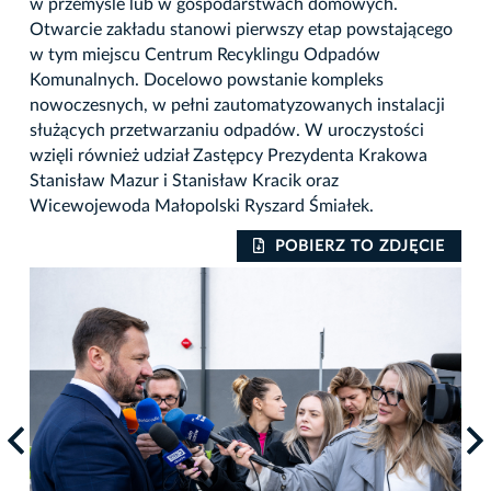
w przemyśle lub w gospodarstwach domowych.
Otwarcie zakładu stanowi pierwszy etap powstającego
w tym miejscu Centrum Recyklingu Odpadów
Komunalnych. Docelowo powstanie kompleks
nowoczesnych, w pełni zautomatyzowanych instalacji
służących przetwarzaniu odpadów. W uroczystości
wzięli również udział Zastępcy Prezydenta Krakowa
Stanisław Mazur i Stanisław Kracik oraz
Wicewojewoda Małopolski Ryszard Śmiałek.
IE
POBIERZ TO ZDJĘCIE