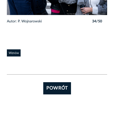
0
Autor: P. Wojnarowski
34/50
Auto
Wznów
POWRÓT