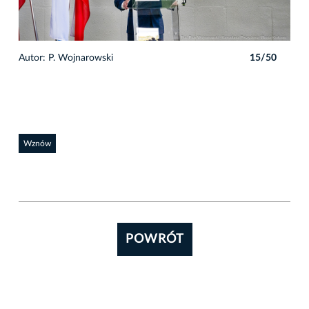
0
Autor: P. Wojnarowski
15/50
Auto
Wznów
POWRÓT