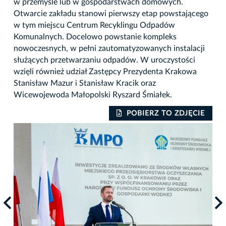
w przemyśle lub w gospodarstwach domowych.
Otwarcie zakładu stanowi pierwszy etap powstającego
w tym miejscu Centrum Recyklingu Odpadów
Komunalnych. Docelowo powstanie kompleks
nowoczesnych, w pełni zautomatyzowanych instalacji
służących przetwarzaniu odpadów. W uroczystości
wzięli również udział Zastępcy Prezydenta Krakowa
Stanisław Mazur i Stanisław Kracik oraz
Wicewojewoda Małopolski Ryszard Śmiałek.
IE
POBIERZ TO ZDJĘCIE