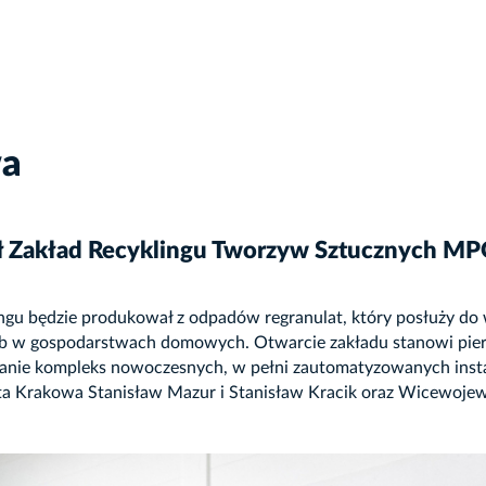
wa
ł Zakład Recyklingu Tworzyw Sztucznych M
lingu będzie produkował z odpadów regranulat, który posłuży 
b w gospodarstwach domowych. Otwarcie zakładu stanowi pie
ie kompleks nowoczesnych, w pełni zautomatyzowanych insta
nta Krakowa Stanisław Mazur i Stanisław Kracik oraz Wicewoje