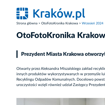
Strona główna
OtoFotoKronika Krakowa
Wrzesień 2024
OtoFotoKronika Krako
Prezydent Miasta Krakowa otworzy
Otwarty przez Aleksandra Miszalskiego zakład recyk
innych produktów wykorzystywanych w przemyśle lu
Recyklingu Odpadów Komunalnych. Docelowo powstan
uroczystości wzięli również udział Zastępcy Prezyde
ZDJĘCIE