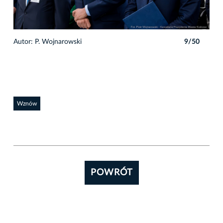
0
Autor: P. Wojnarowski
9/50
Auto
Wznów
POWRÓT