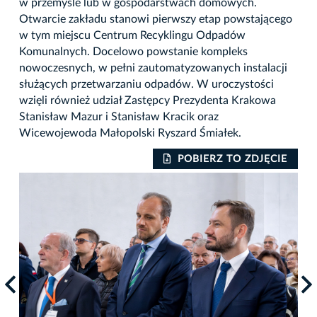
w przemyśle lub w gospodarstwach domowych.
Otwarcie zakładu stanowi pierwszy etap powstającego
w tym miejscu Centrum Recyklingu Odpadów
Komunalnych. Docelowo powstanie kompleks
nowoczesnych, w pełni zautomatyzowanych instalacji
służących przetwarzaniu odpadów. W uroczystości
wzięli również udział Zastępcy Prezydenta Krakowa
Stanisław Mazur i Stanisław Kracik oraz
Wicewojewoda Małopolski Ryszard Śmiałek.
IE
POBIERZ TO ZDJĘCIE