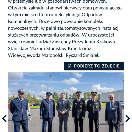
w przemyśle lub w gospodarstwach domowych.
Otwarcie zakładu stanowi pierwszy etap powstającego
w tym miejscu Centrum Recyklingu Odpadów
Komunalnych. Docelowo powstanie kompleks
nowoczesnych, w pełni zautomatyzowanych instalacji
służących przetwarzaniu odpadów. W uroczystości
wzięli również udział Zastępcy Prezydenta Krakowa
Stanisław Mazur i Stanisław Kracik oraz
Wicewojewoda Małopolski Ryszard Śmiałek.
IE
POBIERZ TO ZDJĘCIE