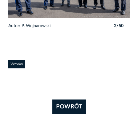
0
Autor: P. Wojnarowski
2/50
Auto
Wznów
POWRÓT