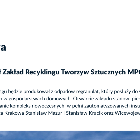
wa
ł Zakład Recyklingu Tworzyw Sztucznych M
lingu będzie produkował z odpadów regranulat, który posłuży 
b w gospodarstwach domowych. Otwarcie zakładu stanowi pie
ie kompleks nowoczesnych, w pełni zautomatyzowanych insta
nta Krakowa Stanisław Mazur i Stanisław Kracik oraz Wicewoje