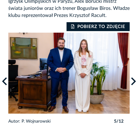
Igrzysk Olimpijskich w Paryżu, Alex Borucki mistrz
świata juniorów oraz ich trener Bogusław Biros. Władze
klubu reprezentował Prezes Krzysztof Racułt.
IE
POBIERZ TO ZDJĘCIE
2
Autor: P. Wojnarowski
5/12
Auto