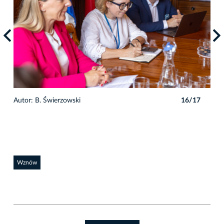
7
Autor: B. Świerzowski
16/17
Auto
Wznów