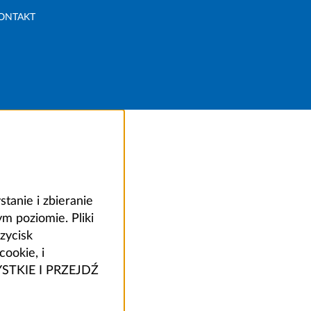
ONTAKT
anie i zbieranie
 poziomie. Pliki
zycisk
ookie, i
ZYSTKIE I PRZEJDŹ