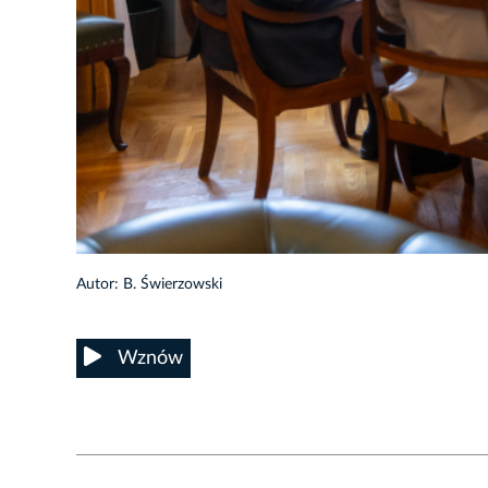
13/17
Autor: B. Świerzowski
Wznów