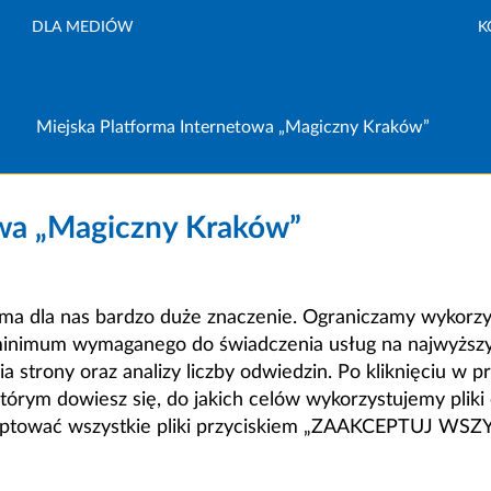
DLA MEDIÓW
K
Miejska Platforma Internetowa „Magiczny Kraków”
owa „Magiczny Kraków”
a dla nas bardzo duże znaczenie. Ograniczamy wykorzyst
minimum wymaganego do świadczenia usług na najwyższym
strony oraz analizy liczby odwiedzin. Po kliknięciu w pr
m dowiesz się, do jakich celów wykorzystujemy pliki c
ceptować wszystkie pliki przyciskiem „ZAAKCEPTUJ WS