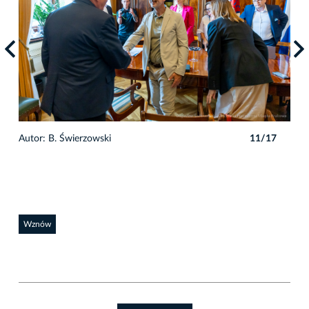
7
Autor: B. Świerzowski
11/17
Auto
Wznów