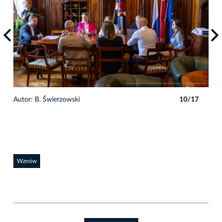
7
Autor: B. Świerzowski
10/17
Auto
Wznów