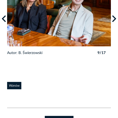
7
Autor: B. Świerzowski
9/17
Auto
Wznów