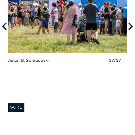
7
Autor: B. Świerzowski
37/37
Auto
Wznów