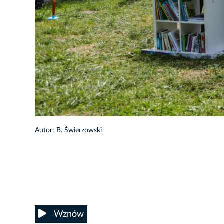
34/37
Autor: B. Świerzowski
Wznów