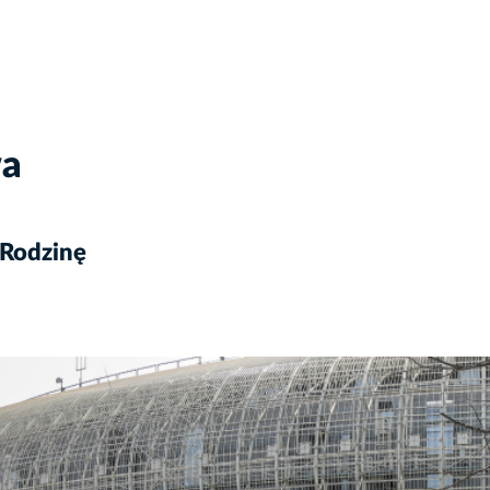
wa
 Rodzinę