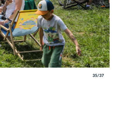
35/37
Autor: B. 