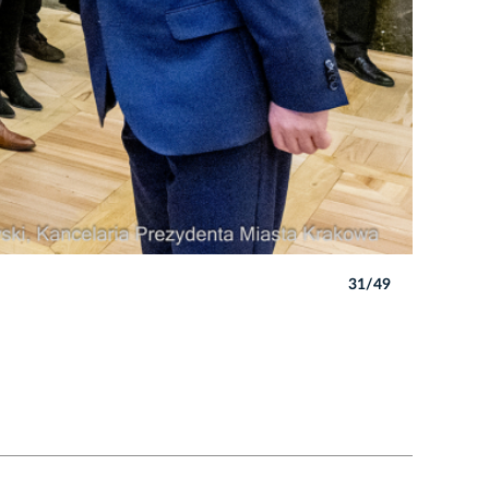
31/49
Autor: P. 