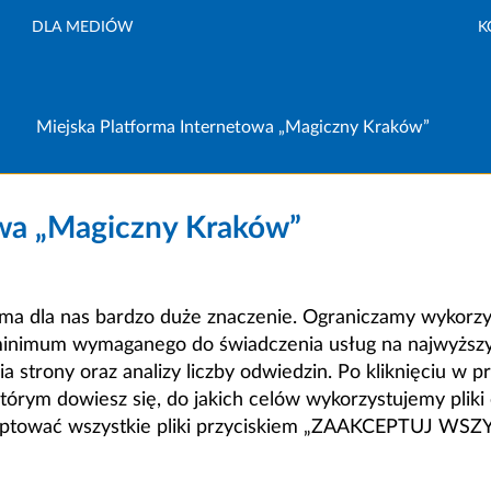
DLA MEDIÓW
K
Miejska Platforma Internetowa „Magiczny Kraków”
owa „Magiczny Kraków”
a dla nas bardzo duże znaczenie. Ograniczamy wykorzyst
minimum wymaganego do świadczenia usług na najwyższym
strony oraz analizy liczby odwiedzin. Po kliknięciu w pr
m dowiesz się, do jakich celów wykorzystujemy pliki c
ceptować wszystkie pliki przyciskiem „ZAAKCEPTUJ WS