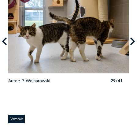
1
Autor: P. Wojnarowski
29/41
Auto
Wznów