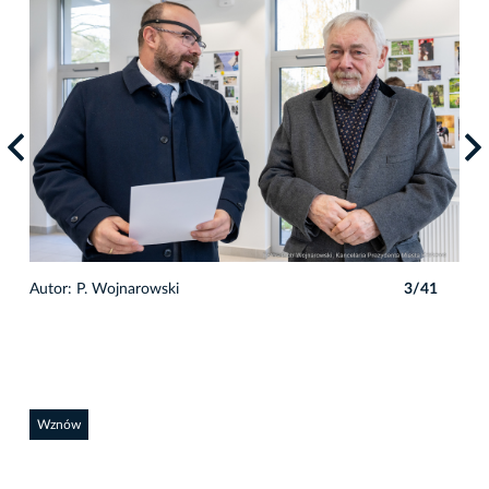
1
Autor: P. Wojnarowski
3/41
Auto
Wznów