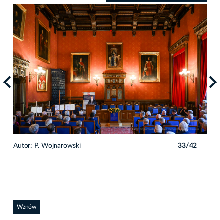
2
Autor: P. Wojnarowski
33/42
Auto
Wznów