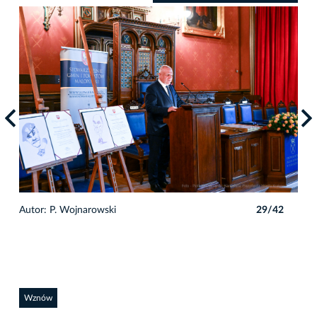
2
Autor: P. Wojnarowski
29/42
Auto
Wznów