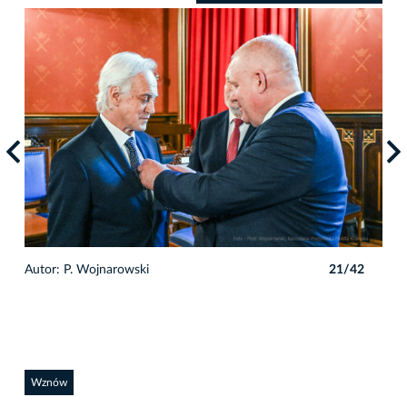
2
Autor: P. Wojnarowski
21/42
Auto
Wznów