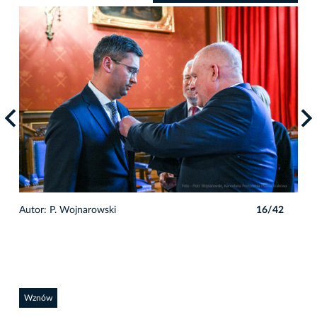
2
Autor: P. Wojnarowski
16/42
Auto
Wznów