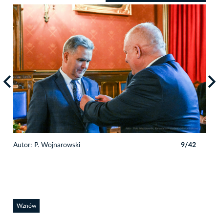
2
Autor: P. Wojnarowski
9/42
Auto
Wznów