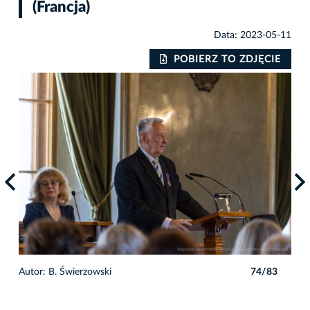
(Francja)
Data: 2023-05-11
IE
POBIERZ TO ZDJĘCIE
3
Autor: B. Świerzowski
74/83
Auto