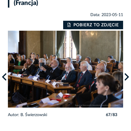
(Francja)
Data: 2023-05-11
IE
POBIERZ TO ZDJĘCIE
3
Autor: B. Świerzowski
67/83
Auto