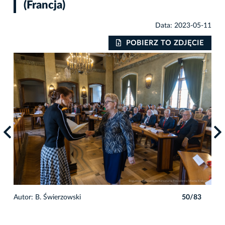
(Francja)
Data: 2023-05-11
IE
POBIERZ TO ZDJĘCIE
3
Autor: B. Świerzowski
50/83
Auto