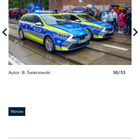
3
Autor: B. Świerzowski
50/53
Auto
Wznów