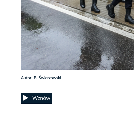
40/53
Autor: B. Świerzowski
Wznów