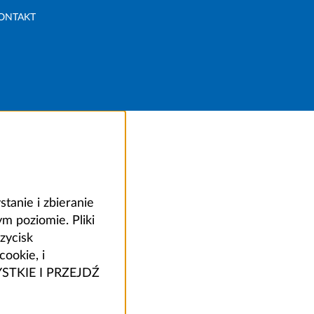
ONTAKT
anie i zbieranie
 poziomie. Pliki
zycisk
ookie, i
ZYSTKIE I PRZEJDŹ