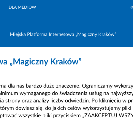
DLA MEDIÓW
K
Miejska Platforma Internetowa „Magiczny Kraków”
owa „Magiczny Kraków”
a dla nas bardzo duże znaczenie. Ograniczamy wykorzyst
minimum wymaganego do świadczenia usług na najwyższym
strony oraz analizy liczby odwiedzin. Po kliknięciu w pr
m dowiesz się, do jakich celów wykorzystujemy pliki c
ceptować wszystkie pliki przyciskiem „ZAAKCEPTUJ WS