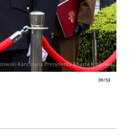
39/53
Autor: B. 