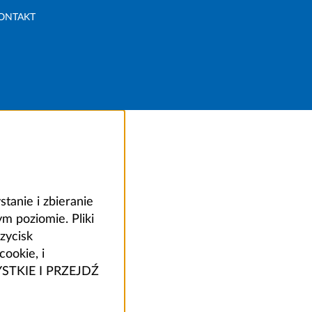
ONTAKT
anie i zbieranie
 poziomie. Pliki
zycisk
ookie, i
ZYSTKIE I PRZEJDŹ