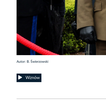
38/53
Autor: B. Świerzowski
Wznów