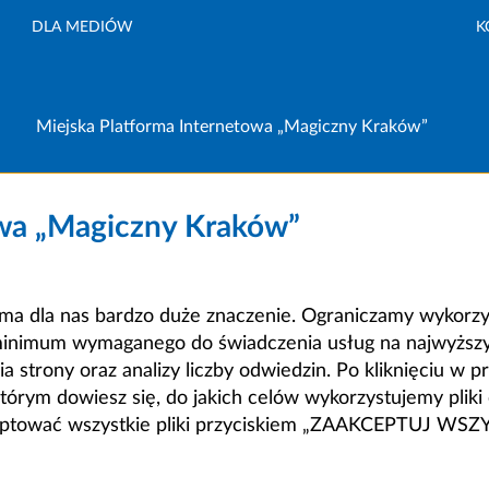
DLA MEDIÓW
K
Miejska Platforma Internetowa „Magiczny Kraków”
owa „Magiczny Kraków”
a dla nas bardzo duże znaczenie. Ograniczamy wykorzyst
minimum wymaganego do świadczenia usług na najwyższym
strony oraz analizy liczby odwiedzin. Po kliknięciu w pr
m dowiesz się, do jakich celów wykorzystujemy pliki c
ceptować wszystkie pliki przyciskiem „ZAAKCEPTUJ WS