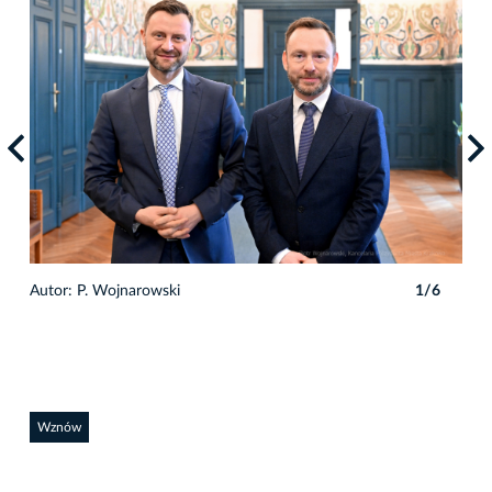
Autor: P. Wojnarowski
1/6
Auto
Wznów