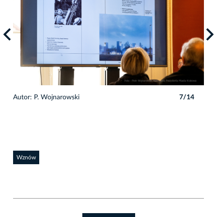
4
Autor: P. Wojnarowski
7/14
Auto
Wznów