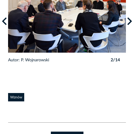
4
Autor: P. Wojnarowski
2/14
Auto
Wznów