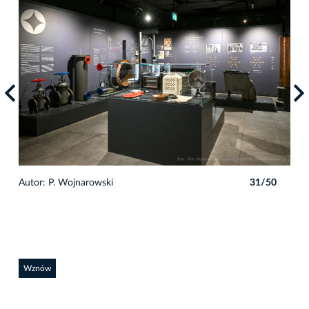
0
Autor: P. Wojnarowski
31/50
Auto
Wznów