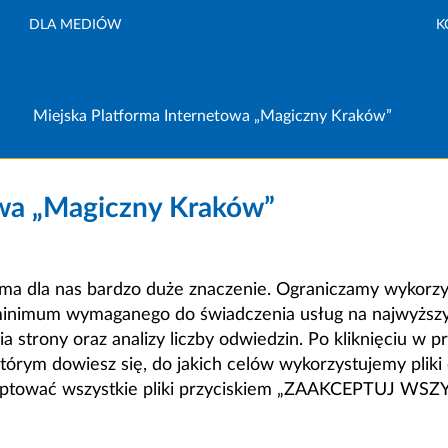
DLA MEDIÓW
K
Miejska Platforma Internetowa „Magiczny Kraków”
owa „Magiczny Kraków”
a dla nas bardzo duże znaczenie. Ograniczamy wykorzyst
minimum wymaganego do świadczenia usług na najwyższym
strony oraz analizy liczby odwiedzin. Po kliknięciu w pr
m dowiesz się, do jakich celów wykorzystujemy pliki c
ceptować wszystkie pliki przyciskiem „ZAAKCEPTUJ WS