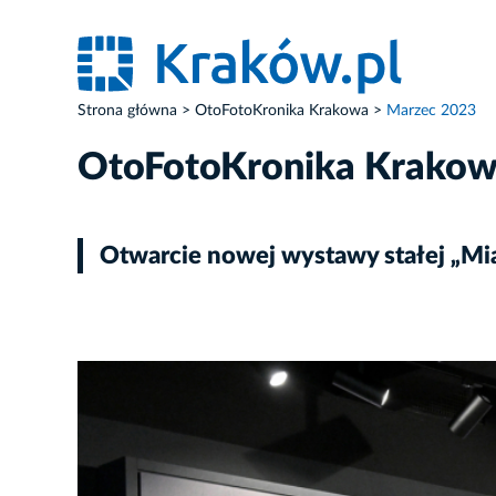
Strona główna
OtoFotoKronika Krakowa
Marzec 2023
OtoFotoKronika Krako
Otwarcie nowej wystawy stałej „Mia
ZDJĘCIE