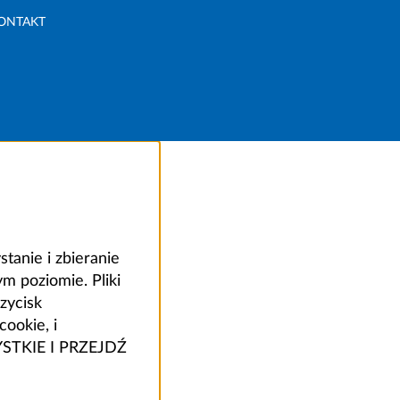
ONTAKT
anie i zbieranie
 poziomie. Pliki
zycisk
ookie, i
ZYSTKIE I PRZEJDŹ