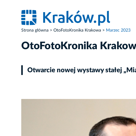
Strona główna
OtoFotoKronika Krakowa
Marzec 2023
OtoFotoKronika Krako
Otwarcie nowej wystawy stałej „Mia
ZDJĘCIE