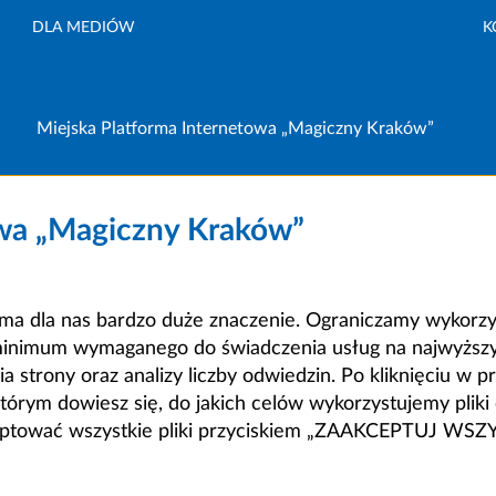
DLA MEDIÓW
K
Miejska Platforma Internetowa „Magiczny Kraków”
owa „Magiczny Kraków”
a dla nas bardzo duże znaczenie. Ograniczamy wykorzyst
minimum wymaganego do świadczenia usług na najwyższym
strony oraz analizy liczby odwiedzin. Po kliknięciu w pr
m dowiesz się, do jakich celów wykorzystujemy pliki c
ceptować wszystkie pliki przyciskiem „ZAAKCEPTUJ WS