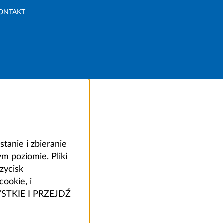
ONTAKT
anie i zbieranie
 poziomie. Pliki
zycisk
ookie, i
ZYSTKIE I PRZEJDŹ