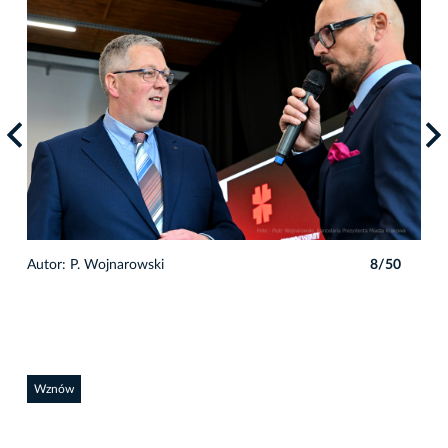
0
Autor: P. Wojnarowski
8/50
Auto
Wznów