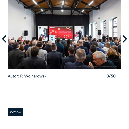
0
Autor: P. Wojnarowski
3/50
Auto
Wznów