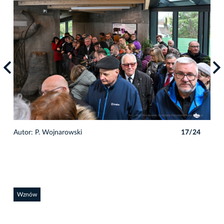
4
Autor: P. Wojnarowski
17/24
Auto
Wznów