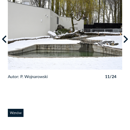
4
Autor: P. Wojnarowski
11/24
Auto
Wznów