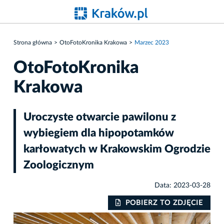
Strona główna
OtoFotoKronika Krakowa
Marzec 2023
OtoFotoKronika
Krakowa
Uroczyste otwarcie pawilonu z
wybiegiem dla hipopotamków
karłowatych w Krakowskim Ogrodzie
Zoologicznym
Data: 2023-03-28
IE
POBIERZ TO ZDJĘCIE