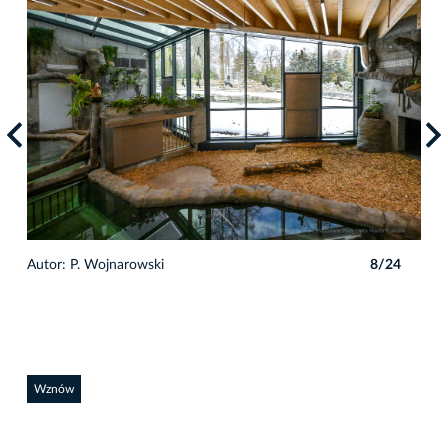
4
Autor: P. Wojnarowski
8/24
Auto
Wznów