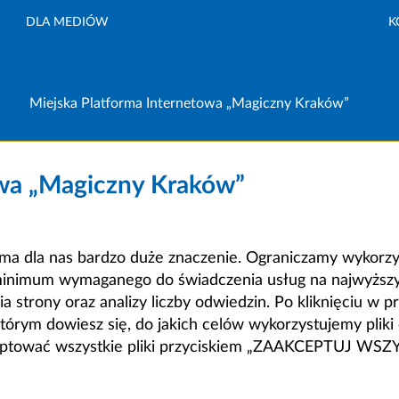
DLA MEDIÓW
K
Miejska Platforma Internetowa „Magiczny Kraków”
owa „Magiczny Kraków”
a dla nas bardzo duże znaczenie. Ograniczamy wykorzyst
minimum wymaganego do świadczenia usług na najwyższym
strony oraz analizy liczby odwiedzin. Po kliknięciu w pr
m dowiesz się, do jakich celów wykorzystujemy pliki c
ceptować wszystkie pliki przyciskiem „ZAAKCEPTUJ WS