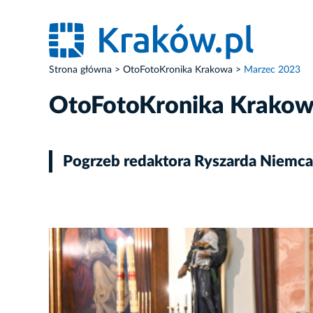
Strona główna
OtoFotoKronika Krakowa
Marzec 2023
OtoFotoKronika Krako
Pogrzeb redaktora Ryszarda Niemc
ZDJĘCIE