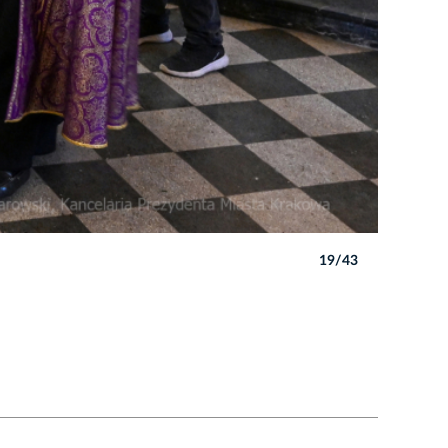
19/43
Autor: P. 