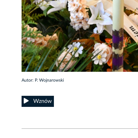
18/43
Autor: P. Wojnarowski
Wznów