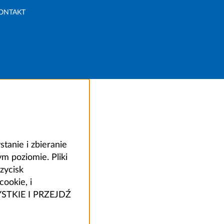
ONTAKT
anie i zbieranie
 poziomie. Pliki
zycisk
ookie, i
ZYSTKIE I PRZEJDŹ