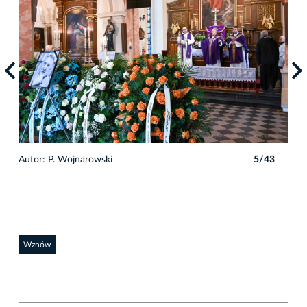
3
Autor: P. Wojnarowski
5/43
Auto
Wznów