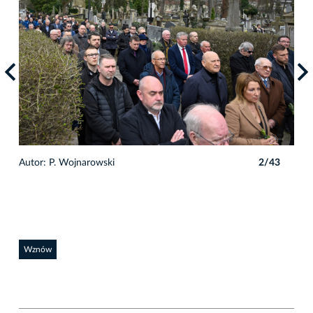
3
Autor: P. Wojnarowski
2/43
Auto
Wznów