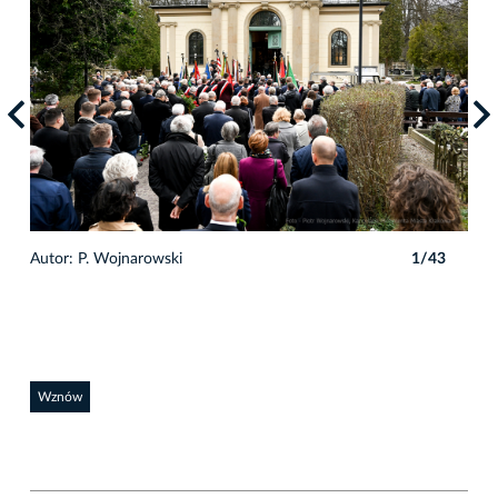
Autor: P. Wojnarowski
1/43
Auto
Wznów